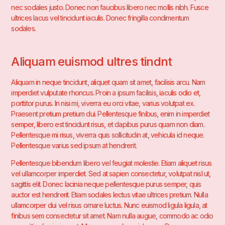
nec sodales justo. Donec non faucibus libero nec mollis nibh. Fusce
ultrices lacus vel tincidunt iaculis. Donec fringilla condimentum
sodales.
Aliquam euismod ultres tindnt
Aliquam in neque tincidunt, aliquet quam sit amet, facilisis arcu. Nam
imperdiet vulputate rhoncus. Proin a ipsum facilisis, iaculis odio et,
porttitor purus. In nisi mi, viverra eu orci vitae, varius volutpat ex.
Praesent pretium pretium dui. Pellentesque finibus, enim in imperdiet
semper, libero est tincidunt risus, et dapibus purus quam non diam.
Pellentesque mi risus, viverra quis sollicitudin at, vehicula id neque.
Pellentesque varius sed ipsum at hendrerit.
Pellentesque bibendum libero vel feugiat molestie. Etiam aliquet risus
vel ullamcorper imperdiet. Sed at sapien consectetur, volutpat nisl ut,
sagittis elit. Donec lacinia neque pellentesque purus semper, quis
auctor est hendrerit. Etiam sodales lectus vitae ultrices pretium. Nulla
ullamcorper dui vel risus ornare luctus. Nunc euismod ligula ligula, at
finibus sem consectetur sit amet. Nam nulla augue, commodo ac odio